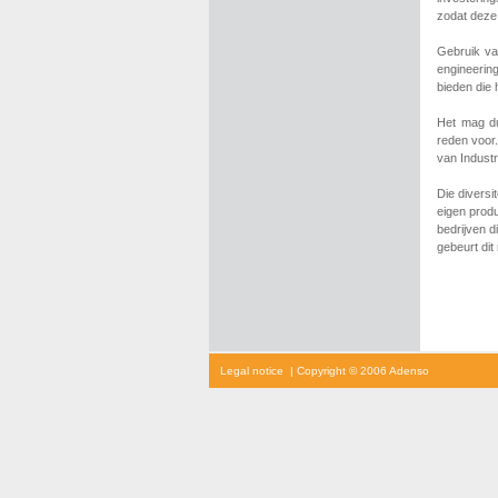
zodat deze 
Gebruik v
engineerin
bieden die 
Het mag du
reden voor.
van Indust
Die diversi
eigen prod
bedrijven d
gebeurt di
cialis
Legal notice
| Copyright © 2006 Adenso
prijs
cialis
kopen
viagra
voor
vrouwen
kamagra
kopen
viagra
prijs