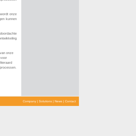
 wordt onze
ngen kunnen
ldoordachte
ntwikkeling
 van onze
 voor
Uiteraard
 processen.
Company
|
Solutions
|
News
|
Contact