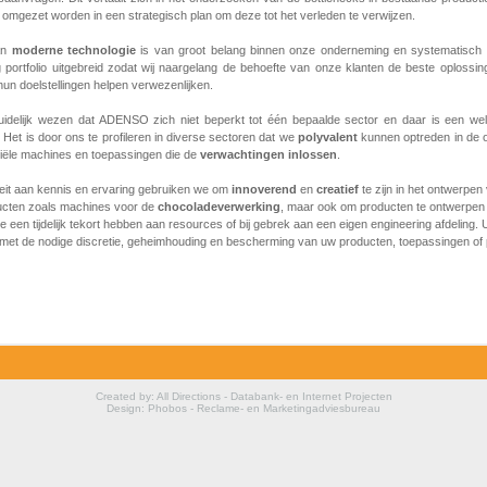
omgezet worden in een strategisch plan om deze tot het verleden te verwijzen.
an
moderne
technologie
is van groot belang binnen onze onderneming en systematisch
g portfolio uitgebreid zodat wij naargelang de behoefte van onze klanten de beste oplossi
hun doelstellingen helpen verwezenlijken.
idelijk wezen dat ADENSO zich niet beperkt tot één bepaalde sector en daar is een we
 Het is door ons te profileren in diverse sectoren dat we
polyvalent
kunnen optreden in de o
riële machines en toepassingen die de
verwachtingen
inlossen
.
teit aan kennis en ervaring gebruiken we om
innoverend
en
creatief
te zijn in het ontwerpen
ucten zoals machines voor de
chocoladeverwerking
, maar ook om producten te ontwerpen
ie een tijdelijk tekort hebben aan resources of bij gebrek aan een eigen engineering afdeling. 
t met de nodige discretie, geheimhouding en bescherming van uw producten, toepassingen of
Created by: All Directions - Databank- en Internet Projecten
Design: Phobos - Reclame- en Marketingadviesbureau