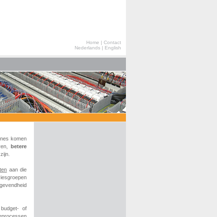
Home
|
Contact
Nederlands
|
English
hines komen
ren,
betere
zijn.
ten
aan die
viesgroepen
tgevendheid
budget- of
ieprocessen