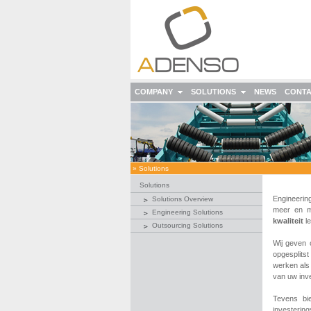
COMPANY
SOLUTIONS
NEWS
CONT
»
Solutions
Solutions
Engineerin
Solutions Overview
meer en m
Engineering Solutions
kwaliteit
le
Outsourcing Solutions
Wij geven
opgesplits
werken als
van uw inve
Tevens bi
investerin