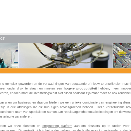
ACT
g is complex geworden en de verwachtingen van bestaande of nieuw te ontwikkelen mac
eer onder druk te staan en moeten een
hogere
productiviteit
hebben, meer innove
veren, en toch moet de investeringskost niet alleen haalbaar zijn maar moet ze ook rendabel 
 om u en uw business en daarom bieden we een unieke combinatie van
engineering diens
t zijn in drie afdelingen die elk hun eigen adviesgroepen hebben.
Deze verschillende ad
 een hecht team van specialisten samen aan resultaatgerichte totaaloplossingen om de wins
stering te garanderen.
eden we onze diensten en
engineering platform
aan om dossiers op te stellen voor 
gsaanvragen. Dit vertaalt zich in het onderzoeken van de bottlenecks in bestaande product