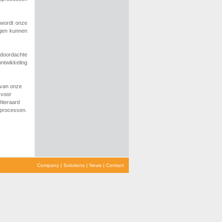
 wordt onze
ngen kunnen
ldoordachte
ntwikkeling
 van onze
 voor
Uiteraard
 processen.
Company
|
Solutions
|
News
|
Contact