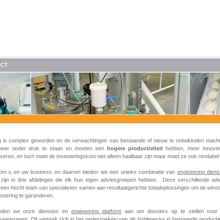
ACT
g is complex geworden en de verwachtingen van bestaande of nieuw te ontwikkelen mac
eer onder druk te staan en moeten een
hogere
productiviteit
hebben, meer innove
veren, en toch moet de investeringskost niet alleen haalbaar zijn maar moet ze ook rendabel 
 om u en uw business en daarom bieden we een unieke combinatie van
engineering diens
t zijn in drie afdelingen die elk hun eigen adviesgroepen hebben.
Deze verschillende ad
 een hecht team van specialisten samen aan resultaatgerichte totaaloplossingen om de wins
stering te garanderen.
eden we onze diensten en
engineering platform
aan om dossiers op te stellen voor 
gsaanvragen. Dit vertaalt zich in het onderzoeken van de bottlenecks in bestaande product