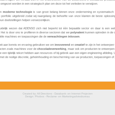
omgezet worden in een strategisch plan om deze tot het verleden te verwijzen.
an
moderne
technologie
is van groot belang binnen onze onderneming en systematisch
g portfolio uitgebreid zodat wij naargelang de behoefte van onze klanten de beste oplossi
hun doelstellingen helpen verwezenlijken.
idelijk wezen dat ADENSO zich niet beperkt tot één bepaalde sector en daar is een we
 Het is door ons te profileren in diverse sectoren dat we
polyvalent
kunnen optreden in de o
riële machines en toepassingen die de
verwachtingen
inlossen
.
teit aan kennis en ervaring gebruiken we om
innoverend
en
creatief
te zijn in het ontwerpen
ucten zoals machines voor de
chocoladeverwerking
, maar ook om producten te ontwerpen
ie een tijdelijk tekort hebben aan resources of bij gebrek aan een eigen engineering afdeling. 
t met de nodige discretie, geheimhouding en bescherming van uw producten, toepassingen of
Created by: All Directions - Databank- en Internet Projecten
Design: Phobos - Reclame- en Marketingadviesbureau