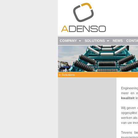
COMPANY
SOLUTIONS
NEWS
CONT
»
Solutions
Engineerin
meer en m
kwaliteit
le
Wij geven
opgesplits
werken als
van uw inve
Tevens bi
investerin