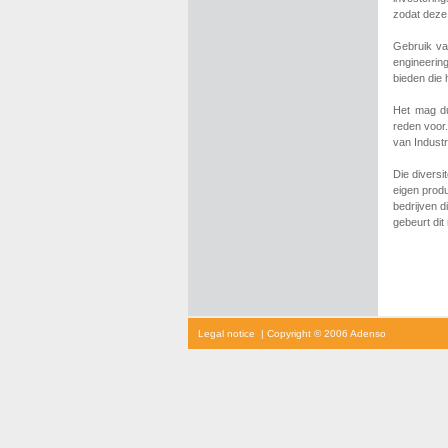
zodat deze 
Gebruik v
engineerin
bieden die 
Het mag du
reden voor.
van Indust
Die diversi
eigen prod
bedrijven d
gebeurt di
cialis
Legal notice
| Copyright © 2006 Adenso
prijs
cialis
kopen
viagra
voor
vrouwen
kamagra
kopen
viagra
prijs