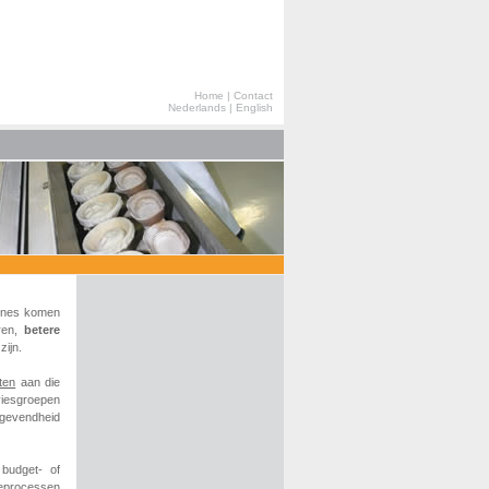
Home
|
Contact
Nederlands
|
English
hines komen
ren,
betere
zijn.
ten
aan die
viesgroepen
tgevendheid
budget- of
ieprocessen