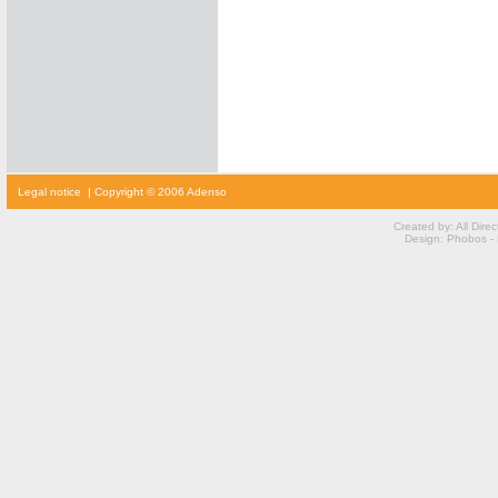
cialis
Legal notice
| Copyright © 2006 Adenso
prijs
cialis
kopen
Created by: All Dire
viagra
Design: Phobos -
voor
vrouwen
kamagra
kopen
viagra
prijs