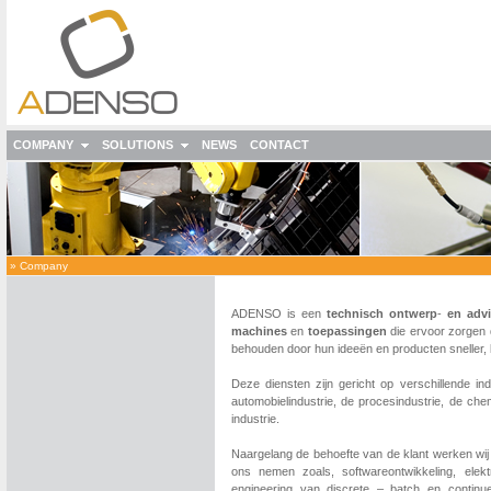
COMPANY
SOLUTIONS
NEWS
CONTACT
»
Company
ADENSO is een
technisch
ontwerp
-
en adv
machines
en
toepassingen
die ervoor zorgen 
behouden door hun ideeën en producten sneller, b
Deze diensten zijn gericht op verschillende ind
automobielindustrie,
de procesindustrie, de che
industrie.
Naargelang de behoefte van de klant werken wi
ons nemen zoals, softwareontwikkeling, elekt
engineering van discrete – batch en continu