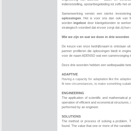
indienststelling, opstartbegeleiding tot zelfs het 
Samenwerking vereist een sterke investeri
oplossingen
. Het is voor ons dan ook van 
worden
ingelost
door klantgebonden te werken 
strategisch voordeel dat ervoor zorgt dat zij hu
Wie we zijn en wat we doen in drie woorden
De keuze van onze bedrijfsnaam is ontstaan uit 
partner profileren die oplossingen biedt in eng
voor de naam ADENSO wat een samenvoeging i
Deze drie woorden hebben een welbepaalde beteke
ADAPTIVE
Having a capacity for adaptation like the adapti
fit new circumstances, to make something suitabl
ENGINEERING
The application of scientific and mathematical 
operation of efficient and economical structure
performed by an engineer.
SOLUTIONS
The method or process of solving a problem. T
found. The value that one or more of the variables