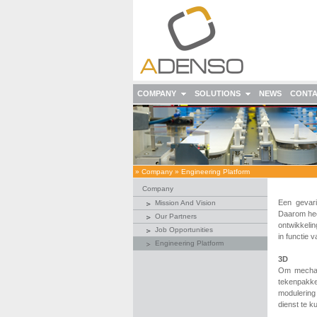
COMPANY
SOLUTIONS
NEWS
CONT
»
Company
»
Engineering Platform
Company
Een gevari
Mission And Vision
Daarom hee
Our Partners
ontwikkeli
Job Opportunities
in functie 
Engineering Platform
3D
Om mechan
tekenpakke
modulering 
dienst te k