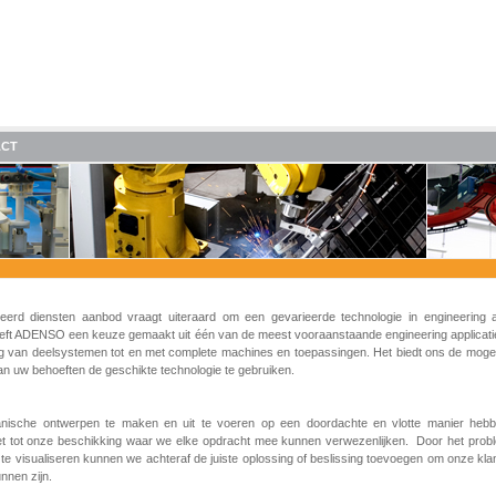
ACT
eerd diensten aanbod vraagt uiteraard om een gevarieerde technologie in engineering ap
ft ADENSO een keuze gemaakt uit één van de meest vooraanstaande engineering applicati
ng van deelsystemen tot en met complete machines en toepassingen. Het biedt ons de mogel
van uw behoeften de geschikte technologie te gebruiken.
ische ontwerpen te maken en uit te voeren op een doordachte en vlotte manier heb
t tot onze beschikking waar we elke opdracht mee kunnen verwezenlijken. Door het prob
te visualiseren kunnen we achteraf de juiste oplossing of beslissing toevoegen om onze kl
unnen zijn.