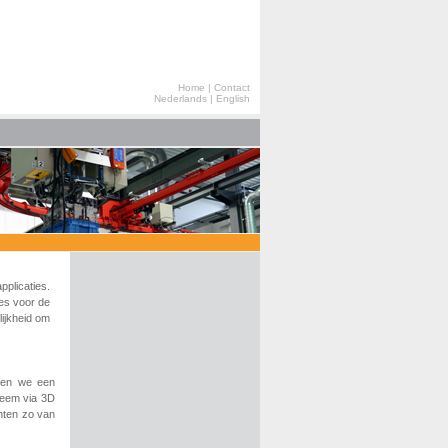
Home
|
Contact
Nederlands
|
English
plicaties.
es voor de
ijkheid om
ben we een
leem via 3D
anten zo van