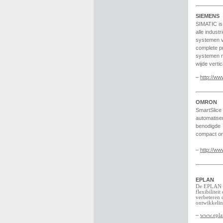
SIEMENS
SIMATIC is
alle indus
systemen v
complete pr
systemen m
wijde vertic
–
http://ww
OMRON
SmartSlice
automatise
benodigde c
compact ont
–
http://w
EPLAN
De EPLAN pr
flexibilite
verbeteren 
ontwikkelin
–
www.epla