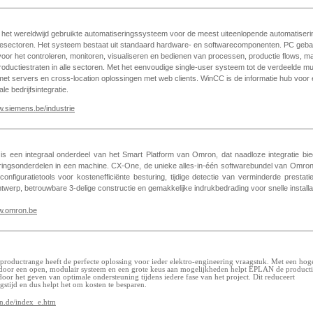
 het wereldwijd gebruikte automatiseringssysteem voor de meest uiteenlopende automatiseri
triesectoren. Het systeem bestaat uit standaard hardware- en softwarecomponenten. PC geb
oor het controleren, monitoren, visualiseren en bedienen van processen, productie flows, m
oductiestraten in alle sectoren. Met het eenvoudige single-user systeem tot de verdeelde mul
et servers en cross-location oplossingen met web clients. WinCC is de informatie hub voor 
ale bedrijfsintegratie.
w.siemens.be/industrie
 is een integraal onderdeel van het Smart Platform van Omron, dat naadloze integratie bied
ringsonderdelen in een machine. CX-One, de unieke alles-in-één softwarebundel van Omron 
onfiguratietools voor kostenefficiënte besturing, tijdige detectie van verminderde prestati
werp, betrouwbare 3-delige constructie en gemakkelijke indrukbedrading voor snelle installat
ww.omron.be
oductrange heeft de perfecte oplossing voor ieder elektro-engineering vraagstuk. Met een hog
it door een open, modulair systeem en een grote keus aan mogelijkheden helpt EPLAN de productiv
door het geven van optimale ondersteuning tijdens iedere fase van het project. Dit reduceert
gstijd en dus helpt het om kosten te besparen.
n.de/index_e.htm