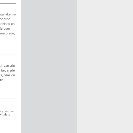
ngstaken in
aseerde
achines en
ti-user
een brede,
t van alle
bevat alle
es, slim en
ie.
e graad van
iteit te