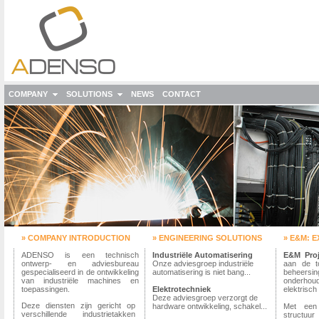
COMPANY
SOLUTIONS
NEWS
CONTACT
» COMPANY INTRODUCTION
» ENGINEERING SOLUTIONS
» E&M: 
ADENSO is een technisch
Industriële Automatisering
E&M Proj
ontwerp- en adviesbureau
Onze adviesgroep industriële
aan de t
gespecialiseerd in de ontwikkeling
automatisering is niet bang...
beheers
van industriële machines en
onderhou
toepassingen.
Elektrotechniek
elektrisc
Deze adviesgroep verzorgt de
Deze diensten zijn gericht op
hardware ontwikkeling, schakel...
Met een 
verschillende industrietakken
structuur