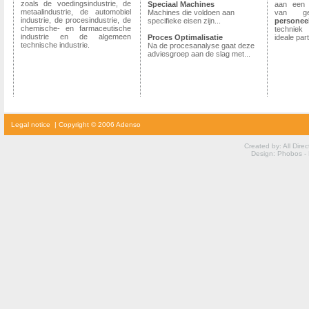
zoals de voedingsindustrie, de
Speciaal Machines
aan ee
metaalindustrie, de automobiel
Machines die voldoen aan
van g
industrie,
de procesindustrie, de
specifieke eisen zijn...
personee
chemische- en farmaceutische
techniek
industrie en de algemeen
Proces Optimalisatie
ideale pa
technische industrie.
Na de procesanalyse gaat deze
empro www
adviesgroep aan de slag met...
cialis
Legal notice
| Copyright © 2006 Adenso
prijs
cialis
kopen
Created by: All Dire
viagra
Design: Phobos -
voor
vrouwen
kamagra
kopen
viagra
prijs